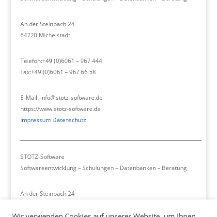
An der Steinbach 24
64720 Michelstadt
Telefon:+49 (0)6061 – 967 444
Fax:+49 (0)6061 – 967 66 58
E-Mail: info@stotz-software.de
https://www.stotz-software.de
Impressum
Datenschutz
STOTZ-Software
Softwareentwicklung – Schulungen – Datenbanken – Beratung
An der Steinbach 24
64720 Michelstadt
Wir verwenden Cookies auf unserer Website, um Ihnen