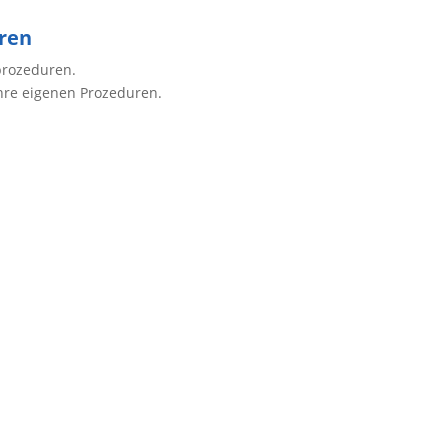
uren
prozeduren.
Ihre eigenen Prozeduren.