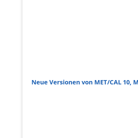
Funktioniert mit:
MC 7
MC 8
MC 9
MC 10
Dauer: 29 Minuten
|
Download Projekt mit
Source Code
Neue Versionen von MET/CAL 10,