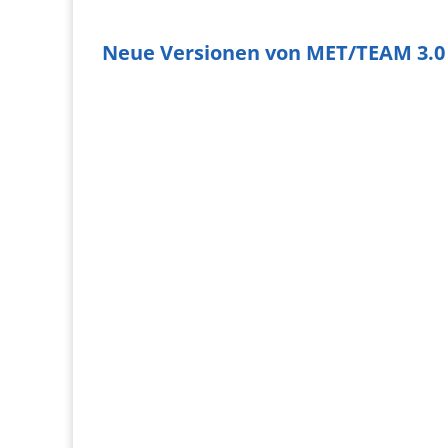
Neue Versionen von MET/TEAM 3.0
MET/TEAM 3.0 und MET/CAL 10.2
MET/TEAM 3.0 und MET/CAL 10.2 sind im
November 2020 erschienen. Ich habe dazu ein
Video erstellt, welches Sie mit den Neuerungen
vertraut macht.
Dauer: 22 Minuten