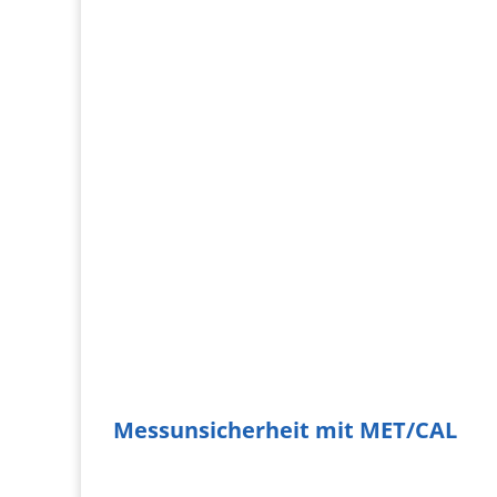
MET/TEAM 3.1 und MET/CAL 10.5
MET/TEAM 3.1 und MET/CAL 10.5 wurden im
Dezember 2021 veröffentlicht. Ich habe dazu
ein Video erstellt, welches Sie mit den
Neuerungen vertraut macht.
Dauer: 19 Minuten
Messunsicherheit mit MET/CAL