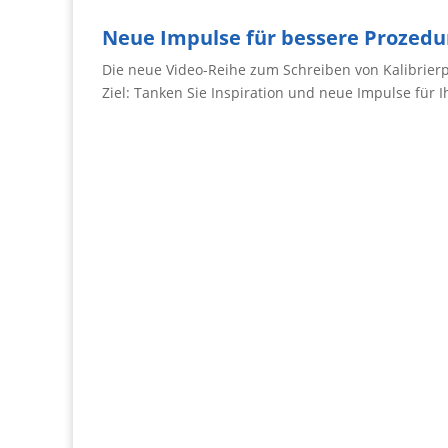
Neue Impulse für bessere Prozed
Die neue Video-Reihe zum Schreiben von Kalibrier
Ziel: Tanken Sie Inspiration und neue Impulse für 
Video 1: Komplexe Berechnungen nach Excel
auslagern
Am Beispiel eines Thermoelement Typ S –
Polynoms zeige ich Ihnen, wie Sie komplexe
Berechnungen nach Excel verlagern und diese
dann bequem aus Ihrer Kalibrierprozedur
verwenden.