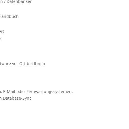
len / Datenbanken
m Handbuch
Ort
n
ftware vor Ort bei Ihnen
on, E-Mail oder Fernwartungssystemen.
m Database-Sync.