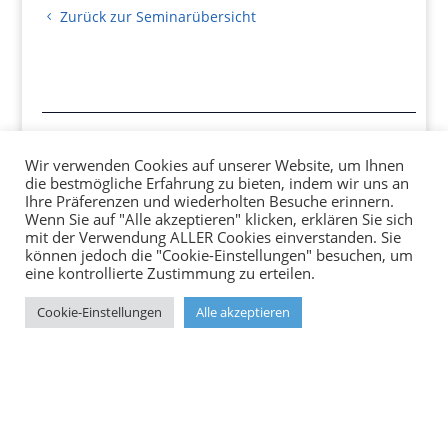
Zurück zur Seminarübersicht
STOTZ-Software
Wir verwenden Cookies auf unserer Website, um Ihnen
Softwareentwicklung – Schulungen – Datenbanken – Beratung
die bestmögliche Erfahrung zu bieten, indem wir uns an
Ihre Präferenzen und wiederholten Besuche erinnern.
Wenn Sie auf "Alle akzeptieren" klicken, erklären Sie sich
An der Steinbach 24
mit der Verwendung ALLER Cookies einverstanden. Sie
64720 Michelstadt
können jedoch die "Cookie-Einstellungen" besuchen, um
eine kontrollierte Zustimmung zu erteilen.
Telefon:+49 (0)6061 – 967 444
Cookie-Einstellungen
Alle akzeptieren
Fax:+49 (0)6061 – 967 66 58
E-Mail: info@stotz-software.de
https://www.stotz-software.de
Impressum
Datenschutz