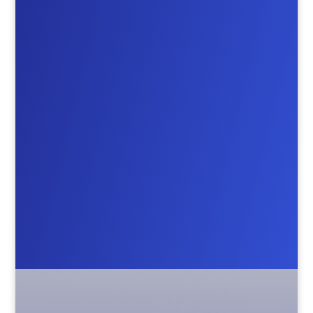

Email Adressen
info@stotz-software.de

Telefonnummer
+49 (0)6061 – 967 444