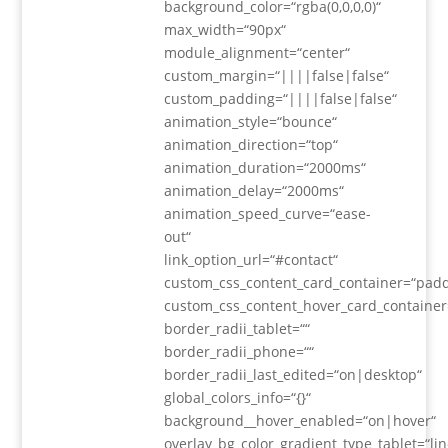
background_color=“rgba(0,0,0,0)“
max_width=“90px“
module_alignment=“center“
custom_margin=“||||false|false“
custom_padding=“||||false|false“
animation_style=“bounce“
animation_direction=“top“
animation_duration=“2000ms“
animation_delay=“2000ms“
animation_speed_curve=“ease-
out“
link_option_url=“#contact“
custom_css_content_card_container=“padd
custom_css_content_hover_card_container
border_radii_tablet=““
border_radii_phone=““
border_radii_last_edited=“on|desktop“
global_colors_info=“{}“
background__hover_enabled=“on|hover“
overlay_bg_color_gradient_type_tablet=“lin