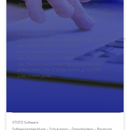
_builder_version=“4.18.0″ custom_button=“on“
button_text_size=“18px“ button_text_color=“#212c91″
button_bg_color=“#ffffff“ button_border_color=“#ffffff“
button_border_radius=“0px“
button_font=“Poppins||||||||“
button_use_icon=“off“
button_custom_padding=“15px|30px|15px|30px|false|false“
box_shadow_style_button=“preset1″
box_shadow_vertical_button=“18px“
box_shadow_blur_button=“30px“
box_shadow_color_button=“rgba(21,28,104,0.45)“
global_colors_info=“{}“][/dipi_button_grid_child]
[/dipi_button_grid]
STOTZ-Software
Softwareentwicklung – Schulungen – Datenbanken – Beratung