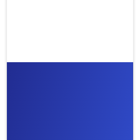
=
Senden
7 + 11

Addresse
An der Steinbach 24, 64720 Michelstadt