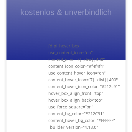
kostenlos & unverbindlich
[dipi_hover_box
use_content_icon=“on“
content_icon=“7||divi||400″
content_icon_color=“#f4f4f4″
use_content_hover_icon=“on“
content_hover_icon=“7||divi||400″
content_hover_icon_color=“#212c91″
hover_box_align_front=“top“
hover_box_align_back=“top“
use_force_square=“on“
content_bg_color=“#212C91″
content_hover_bg_color=“#FFFFFF“
_builder_version=“4.18.0″