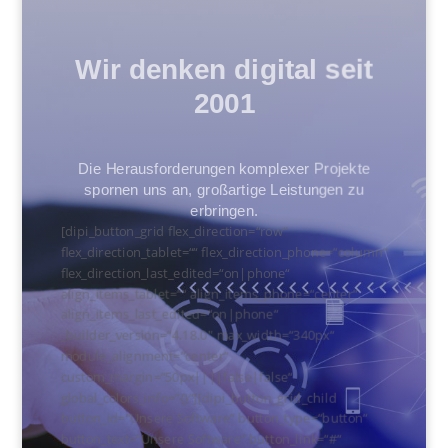
Wir denken digital seit
2001
Die Herausforderungen komplexer Projekte
spornen uns an, großartige Leistungen zu
erbringen.
[dipi_button_grid flex_direction=“row“
flex_direction_tablet=““ flex_direction_phone=“column“
flex_direction_last_edited=“on|phone“
align_items_tablet=““ align_items_phone=“center“
align_items_last_edited=“on|phone“
_builder_version=“4.18.0″ max_width=“340px“
module_alignment=“center“
custom_margin=“50px||||false|false“
global_colors_info=“{}“][dipi_button_grid_child
button_id=“Unsere Software“ button_type=“button“
button_text=“Unsere Software“ button_link=“#“